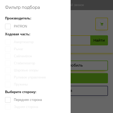
обратный звонок
Фильтр подбора
Производитель:
KOLODKI-SHOP.KZ
PATRON
Магазин автозапчастей
Ходовая часть:
Найти
Амортизатор
Рычаг
Сайленблок
Стабилизатор
Выберите свой автомобиль
Шаровые опоры
Рулевое управление
Главная
Пружины
Фильтр подбора
Выберите сторону:
Передняя сторона
Задняя сторона