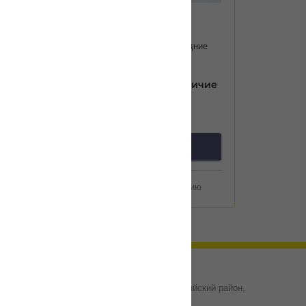
Артикул:
PBP1166
Тормозные колодки передние
PATRON PBP1166
Уточнить цену и наличие
предзаказ
Добавить к сравнению
Казахстан, г.Алматы, Наурызбайский район,
ул.Жигер 17