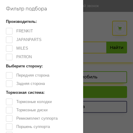
обратный звонок
Фильтр подбора
Производитель:
KOLODKI-SHOP.KZ
FRENKIT
Магазин автозапчастей
JAPANPARTS
Найти
MILES
PATRON
Выберите сторону:
Передняя сторона
Выберите свой автомобиль
Задняя сторона
Главная
Тормозная система:
Тормозные колодки
Фильтр подбора
Тормозные диски
Ремкомплект суппорта
Поршень суппорта